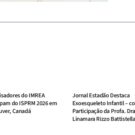
isadores do IMREA
Jornal Estadão Destaca
cipam do ISPRM 2026 em
Exoesqueleto Infantil – c
uver, Canadá
Participação da Profa. Dra
Linamara Rizzo Battistell