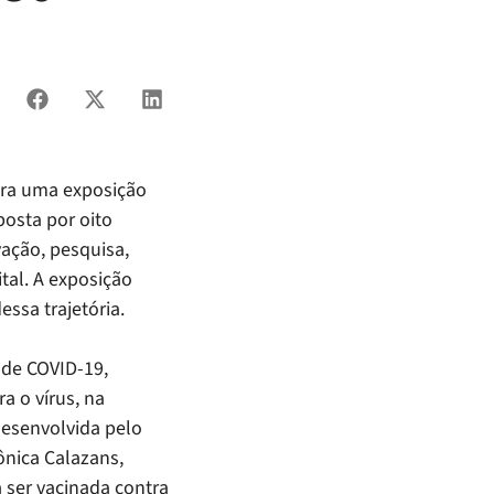
ara uma exposição
osta por oito
ação, pesquisa,
tal. A exposição
ssa trajetória.
 de COVID-19,
a o vírus, na
desenvolvida pelo
ônica Calazans,
a ser vacinada contra