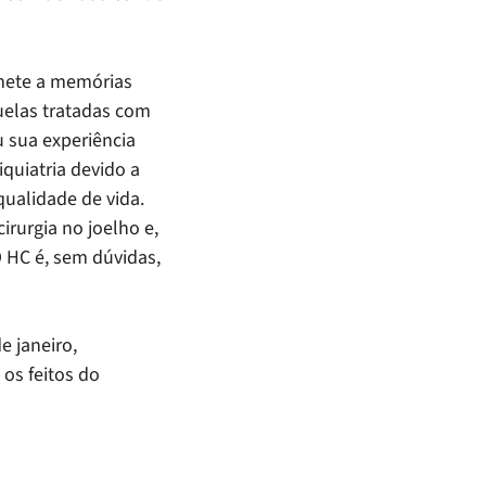
mete a memórias
uelas tratadas com
u sua experiência
quiatria devido a
ualidade de vida.
irurgia no joelho e,
O HC é, sem dúvidas,
e janeiro,
 os feitos do