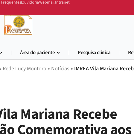
 Frequentes
Ouvidoria
Webmail
Intranet
Área do paciente
Pesquisa clínica
Re
»
Rede Lucy Montoro
»
Notícias
»
IMREA Vila Mariana Rece
ila Mariana Recebe
ção Comemorativa aos