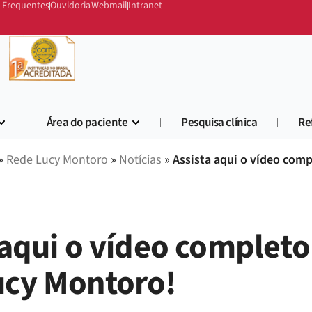
 Frequentes
Ouvidoria
Webmail
Intranet
Área do paciente
Pesquisa clínica
Re
»
Rede Lucy Montoro
»
Notícias
»
Assista aqui o vídeo com
 aqui o vídeo completo
ucy Montoro!