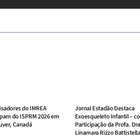
isadores do IMREA
Jornal Estadão Destaca
cipam do ISPRM 2026 em
Exoesqueleto Infantil – c
uver, Canadá
Participação da Profa. Dra
Linamara Rizzo Battistell